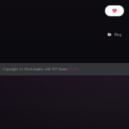
favorite
Blog
Copyright (c) Black mamba, with WP theme
EASEL